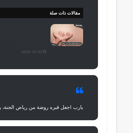
مقالات ذات صلة
11+ دعاء اليوم الثاني عشر 
رمضان مكتوب أسألك يا ربي
أن ترزقني الستر
2024-12-02
يارب اجعل قبره روضة من رياض الجنة، ول