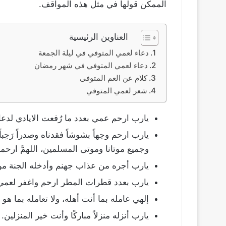
الممكن قولها في مثل هذه المواقف.
العناوين الرئيسية
دعاء لعمي المتوفي في ليلة الجمعة
دعاء لعمي المتوفي في شهر رمضان
كلام عن العم المتوفى
شعر لعمي المتوفي
يارب ارحم عمي بعدد ما رُفعت الايادي لدعائ
يارب ارحم وجهاً بشوشاً فقدناه وصدراً رَحِباً 
وجميع موتانا وموتى المسلمين، اللهمَّ ارحم
يارب أجره من عذاب جهنم وأدخله الجنة من 
يارب بعدد قطرات المطر ارحم واغفر لعمي
إلهي عامله بما أنت أهله، ولا تعامله بما هو أ
يارب أنزله منزلاً مباركًا وأنت خير المنزلين.