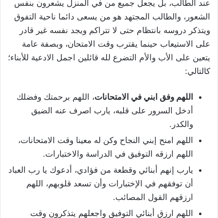
عند الطالب، بل يجعل جميع من في المنزل يشعرون بنفس
الشعور، والطالب المجتهد هو من يسعى دائما ناحية التفوق
ويتذكر دروسه بانتظام حتى لا تتراكم ويجد نفسه غير قادر
على الاستيعاب حينما يقترب وقت الامتحان، وبصفة عامة
يتعين على الأب والأم التضرع لله قائلين اجمل الادعية للأبناء؛
كالتالي:
اللهم وفق ابني في الامتحانات
، اللهم برحمتك وفضلك
أدخل السرور على قلبه، يارب اصرف عنه الضيق
والكدر.
اللهم امنح إبني النجاح وكن له معينا وقت الامتحانات،
اللهم ارزقه التوفيق في الدراسة والاختبارات.
يارب إنهم أبنائي وقطعة من فؤادي، أدعوك يا رب العباد
أن توفقهم في الإختبارات وأن تسعد قلوبهم، اللهم
ارزقهم القول المصائب.
اللهم ارزق أبنائي التوفيق واجعلهم يتذكرون وقت