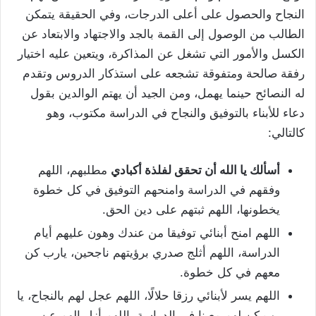
النجاح والحصول على أعلى الدرجات، وفي الحقيقة يتمكن
الطالب من الوصول إلى القمة بالجد والاجتهاد والابتعاد عن
الكسل والأمور التي تشغل عن المذاكرة، ويتعين عليه اختيار
رفقة صالحة ومتفوقة تشجعه على استذكار الدروس وتقدم
له النصائح حينما يهمل، ومن الجيد أن يهتم الوالدين بقول
دعاء للأبناء بالتوفيق والنجاح في الدراسة مكتوب، وهو
كالتالي:
أسألك يا الله أن تحقق لفلذة أكبادي
مطلبهم، اللهم
وفقهم في الدراسة وامنحهم التوفيق في كل خطوة
يخطونها، اللهم ثبتهم على دين الحق.
اللهم امنح أبنائي توفيقا من عندك وهون عليهم أيام
الدراسة، اللهم أثلج صدري برؤيتهم ناجحين، يارب كن
معهم في كل خطوة.
اللهم يسر لأبنائي رزقا حلالًا، اللهم عجل لهم بالنجاح، يا
رب كن لهم معينا في الدراسة، اللهم أزل الهم عن