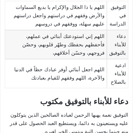
التوفيق
اللهم يا ذا الجلال والإكرام يا بديع السماوات
في
والأرض وفقهم في دراستهم واجعل دراستهم
الدراسة
عليهم سهلة، ووفقهم في دروسهم
دعاء
اللهم إني استودعتك أبنائي في عملهم،
للأبناء
فأحفظهم بحفظك وطهّر قلوبهم، وحصّن
بالتوفيق
فروجهم، وحسّن أخلاقهم،
ادعية
اللهم اجعل أبنائي أوفر عبادك حظاً في الدنيا
للأبناء
والآخرة، اللهم وفقهم للقيام بعبادتك
بالصلاح
دعاء للأبناء بالتوفيق مكتوب
التوفيق نعمة يهبها الرحمن لعباده الصالحين الذين يتوكلون
عليه ويستعينون به دائما، ويستطيع العبد الحصول على قدر
منه حينما يحسن النية ويتمنى الخير لغيره.