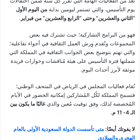
تُعد من الفعاليات الهامّة التي تُقرر كُل سنة ضمن احتفالات
يوم التأسيس، والتي تستمر ليومين بداية
من اليوم الأول
“الثاني والعشرين” وحتى “الرابع والعشرين” من فبراير
.
فهو من البرامج التشاركية؛ حيث تشترك فيه بعض
المجموعات وتُقدم وِرش العمل الثقافية في أجواء تفاعلية؛
والتي تهتم بتوضيح بعض الجوانب الثقافية في المملكة التي
شملتها فترة التأسيس على هيئة مُناقشات وحوارات فريدة
موثقة لأبرز أحداث اليوم.
تُقام فعاليات المجلس في الرياض في المتحف الوطني؛
فتسمح المملكة لكُل المُشاركين إمكانية الحضور في الأيام
المُخصصة لذلك، وفق توقيت مُعين والذي
غالبًا ما يكون بين
الـ 4- 11 م.
لا يفوتك أيضًا:
متى تأسست الدولة السعودية الأولى بالعام
الهجري والميلادي