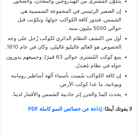
يتكوّن المُشترى من الهيدروجين والمعادن، والصخور.
إن العنصر الرئيسي في المجموعة الشمسية هي
الشمس، فتدور كافة الكواكب حولها، وتكوّنت قبل
حوالي 5000 مليون سنة.
أول من اكتشف النظام الدائري لكوكب زُحل على وجه
الخصوص هو العالم غاليليو غاليلي، وكان في عام 1610.
يتبع كوكب المُشترى حوالي 63 قمرًا، وجميعهم يدورون
حوله في نظام مُعتدل.
إن كافة الكواكب سُميت بأسماء آلهة أساطير رومانية
ويونانية، ما عدا كوكب الأرض.
يحدث المدّ والجزر إثر جاذبية الشمس والأقمار لدينا.
لا يفوتك أيضًا:
إذاعة عن خصائص النمو كاملة PDF