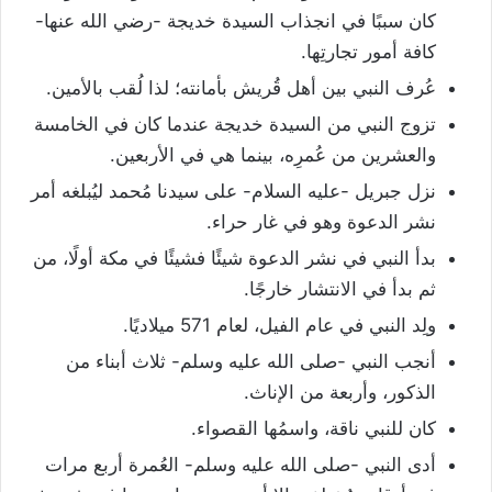
كان سببًا في انجذاب السيدة خديجة -رضي الله عنها-
كافة أمور تجارتِها.
عُرف النبي بين أهل قُريش بأمانته؛ لذا لُقب بالأمين.
تزوج النبي من السيدة خديجة عندما كان في الخامسة
والعشرين من عُمرِه، بينما هي في الأربعين.
نزل جبريل -عليه السلام- على سيدنا مُحمد ليُبلغه أمر
نشر الدعوة وهو في غار حراء.
بدأ النبي في نشر الدعوة شيئًا فشيئًا في مكة أولًا، من
ثم بدأ في الانتشار خارجًا.
ولِد النبي في عام الفيل، لعام 571 ميلاديًا.
أنجب النبي -صلى الله عليه وسلم- ثلاث أبناء من
الذكور، وأربعة من الإناث.
كان للنبي ناقة، واسمُها القصواء.
أدى النبي -صلى الله عليه وسلم- العُمرة أربع مرات