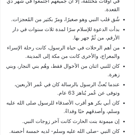
في أوقات مُختلفة، إلا أن جميعهم اجتمعوا في شهر ذي
القعدة.
شُق قلب النبي وهو صغيرًا، ومرّ بكثير من المُعجزات.
بدأت الدعوة للإسلام سرًا لمدة ثلاث سنوات في دار
الأرقم، من ثُمَّ جهر بها.
من أهم الرحلات في حياة الرسول، كانت رحلة الإسراء
والمعراج، والأخرى كانت من مكة إلى المدينة.
كان للنبي اثنان من الأخوال فقط، وهُم بني النجار، وبني
زهرة.
عندما بُعثَّ الرسول بالرسالة كان في عُمر الأربعين،
وتوفى عن عُمر يُناهز 63 عام.
كان أبي بكر هو أقرب الأصدقاء للرسول صلى الله عليه
وسلم، وأصدقهم حبًا وفداءً.
إن ميمونة بنت الحارث كانت آخر زوجات النبي.
كان النبي -صلى الله عليه وسلم- لديه خمسة أحصنة.