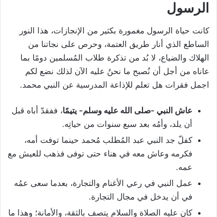
الرسول
كانت حياة الرسول مغمورة بكثير من الإنجازات، هذا النور
الساطع الذي أنار طريق العتمة، وحرص على نجاتنا من
الهلاك والضياع، لا بُد من تذكرة طلاب المُسلمين دومًا بما
عاناه من أجل أن نُصبح ما نحنُ عليه الآن لذلك نضع لكم
اجمل فقرات هل تعلم للإذاعة المدرسية عن النبي محمد.
عاش النبي -صلى الله عليه وسلم- يتيمًا
، ففقدّ أباه قبل
أن يلد، وأمُه بعد سبع سنوات من حياتِه.
كفلّ جد النبي عبد المُطلب مُحمد حينما توفت أمه،
فكرمه وعاش معه في هناء حتى توفى فذهب للعيش مع
عمه.
عمل النبي في رعي الأغنام والتجارة، بعدما سعى عمُه
في أن يدخل في مجال التجارة.
كان عليه الصلاة والسلام يتصف بالثقة، والأمانة؛ وهذا ما