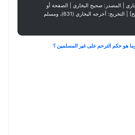
اري | المصدر: صحيح البخاري | الصفحة أو
الرقم: 631 | خلاصة حكم المحدث: [صحيح] | التخريج: أخرجه البخاري (631)، ومسلم
ما هو حكم الترحم على غير المسلمين ؟