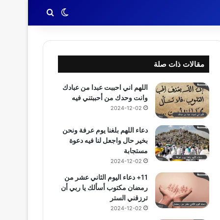
بحث عن
الوضع المظلم
مقالات ذات صلة
اللهم اني احببت عبدا من عبادك
وانت وحدك من أحببتني فيه
2024-12-02
دعاء اللهم بلغنا يوم عرفة ونحن
بخير حال واجعل لنا فيه دعوة
مستجابة
2024-12-02
11+ دعاء اليوم الثاني عشر من
رمضان مكتوب أسألك يا ربي أن
ترزقني الستر
2024-12-02