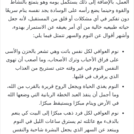
العمل، بالإضافة إلى ذلك يستكمل يومه وهو يتمتع بالنشاط
والقوة وحينما يضع رأسه على الوسادة يجد نفسه ينام سريعًا
دون تفكير في أي مشكلات أو قلق من المستقبل، لأنه جعل
حياته طبيعيه خالية من أي أمر يعيقه عن الاستمرار بهدوء،
وأشهر أقوال عن النوم والسهر تتمثل فيما يلي:
نوم العوافي لكل نفس باتت وهي تشعر بالحزن والأسى
على فراق الأحباب وترك الأصحاب، وما أصعب أن تهوى
النفس النوم في غير وقته حتى تستريح من العذاب
الذي يرفرف في قلبها.
النوم يغذي الحياة ويجعل الروح قريرة بالقرب من الله،
وما أجمل أن ينفذ العبد الخطة الربانية التي وضعها الله
في الأرض وينام مبكرًا ويستيقظ مبكرًا.
نوم العوافي لكل فرد ذهب مبكرًا إلى البيت كي ينعم
بالدفء مع عائلته ثم يسترق ساعات الليل في النوم
ويبتعد عن السهر الذي يجعل البشرة شاحبة والنفس