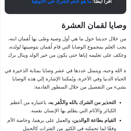
اقرأ أيضًا:
ما هو حُكم الشرك في الألوهية
وصايا لقمان العشرة
من خلال حديثنا حول ما هي أول وصية وصّى بها لُقمان ابنه،
يجب العلم بمجموع الوصايا التي قام لُقمان بتوصيتها لولده،
وعكف على تعليمه إياها حتى يكون من خير الولد وينال برك
ة الله وحبه، ويتمثل عددها في عشر وصايا بمثابة الذخيرة في
الحياة الدنيا وفي الآخرة، ويُمكننا الإشارة إلي هذه الوصايا
بشيء من التفصيل من خلال السطور القادمة:
التحذير من الشرك بالله والكُفر به،
باعتباره من أعظم
الكبائر والآثام التي يظلم بها الإنسان نفسه.
القيام بطاعة الوالدين،
والعمل على برهما، وخاصة الأم
وفقًا لما تحملته في الكثير من الفترات كالحمل