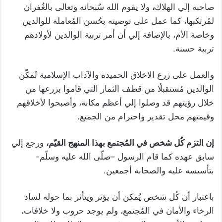
صاحبه إلي الهلاك
،
ولا يقوم الله سُبحانه وتعالى بالغُفران
لمُرتكبها، كما عمل على توصيته بحُسن المُعاملة للوالدين
وخاصة الأم، بالإضافة إلي أن أمر تربية الوالدين لأولادهم
تربية حسنة.
والعمل على زرع الاخلاق الحميدة والآداب الإسلامية تُمكّن
الوالدين مُستقبلًا من قطف الثمار التي قاموا بزرعها من
خلال رؤيتهم قد وصلوا إلي أعظم مكانة، وأصبحوا لأخلاقهم
وقيمتهم محل تقدير واحترام من الجميع.
إن التزم كُل شخص في المُجتمع بهذا المنهج القيّم،
ورجع إلي
سابق عهده كما قام الرسول –صلّى الله عليه وسلّم-
بتأسيسه عليه والصحابة أجمعين.
باعتبار أن كُل شخص يُمكن أن يؤثر ويتأثر بما حوله لساد
الرخاء والأمان في المُجتمع، ولم يوجد حروب ولا خلافات،