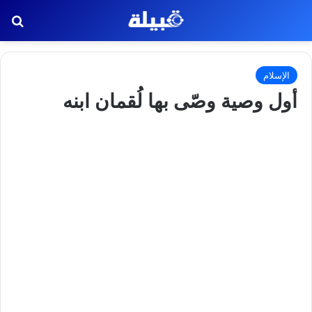
بح
الإسلام
أول وصية وصّى بها لُقمان ابنه