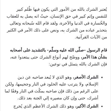
يُعتبر الشرك بالله من الأمور التي يكون فيها ظُلم كبير
للنفس وإثم كبير في حق الإنسان، حيثُ انه يصل به للعقاب
والخُسارة في الدنيا والآخرة، ولقد قام الله سُبحانه وتعالى
بتحذير عباده من الشرك به، ونص على ذلك الأمر في الكثير
من الآيات القرآنية.
قام الرسول –صلّى الله عليه وسلّم- بالتشديد على أصحابه
بشأن هذا الأمر،
ووضّح لهم أنواع الشرك حتى يبتعدوا عنه،
فإن الشرك بالله يتمثل في نوعين:
الشرك الأصغر،
وهو الذي لا يُبعد صاحبه عن دين
الإسلام، ولا يترتب عليه الخلود في النار وجحيمها، ولكن
على الرغم من ذلك فإن صاحبه يمكُث في النار وفقًا لما
أشرك، حتى وإن كان مصيره إلي الجنة بعد ذلك.
الشرك الأكبر،
وهو ذلك الشرك الأعظم الذي يُخرج