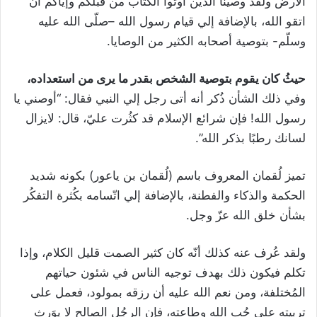
الأرض ولقد وصيّنا الذين أوتوا الكتاب من قبلكم وإياكُم أن
اتقو الله، بالإضافة إلي قيام رسول الله –صلّى الله عليه
وسلّم- بتوصية أصحابه الكثير من الوصايا.
حيثُ كان يقوم بتوصية الشخص بقدر ما يرى من استعداده،
وفي ذلك الشأن ذُكر أنه أتى رجل إلي النبي فقال: “أوصني يا
رسول الله! فإن شرائع الإسلام قد كثُرت عليّ، قال: لايزال
لسانك رطبًا بذكر الله”.
تميز لُقمان المعروف باسم (لُقمان بن ياعور) بكونه شديد
الحكمة والذكاء والفطنة، بالإضافة إلي اتّسامه بكُثرة التفكُر
بشأن خلق الله عزّ وجل.
ولقد عُرف عنه كذلك أنّه كان كثير الصمت قليل الكلام، وإذا
تكلم فيكون ذلك بهدف توجيه الناس في شئون حياتهم
المُختلفة، ومن نعم الله عليه أن رزقه بمولود، فعمل على
تربيته على حُب الله وطاعته، فإن الرجُل الصالح لا يوَرِث