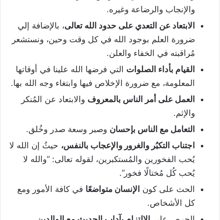
والإنجاب والرضاعة وغيره.
الابتعاد عن التعدي على حدود الله تعالى
، بالإضافة إلي
ضرورة العلم بوجود الله في كل وقت وحين، ونستشعر
مُراقبته في الخفاء والعلن.
القيام بأداء الصلوات
التي فرضها الله علينا في أوقاتها
المعلومة، مع ضرورة الإخلاص فيها وابتغاء وجه الله بها.
العمل على أمر الناس بالمعروف
والابتعاد عن المُنكر
والإثم.
التعامل مع الناس بإحسان
وصبر وسعة صدر وخُلق.
اجتناب التكبُر والغرور والإعجاب بالنفس،
حيثُ إن الله لا
يُحب الفخورين والمُستكبرين، لقوله تعالى: “والله لا
يُحب كُل مُختالًا فخور”.
الحث على كون
الإنسان متواضعًا
في كافة الأمور ومع
كل الأشخاص.
الحرص على
الالتزام بآداب الحديث مع الوالدين