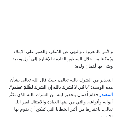
والأمر بالمعروف والنهي عن المُنكر، والصبر على الابتلاء،
ويُمكننا من خلال السطور القادمة الإشارة إلي أول وصية
وصّى بها لُقمان ولده:
التحذير من الشرك بالله تعالى، حيثُ قال الله تعالى بشأن
هذه الوصية:
“يا بُني لا تُشرك بالله إن الشرك لظُلمٌ عظيم”،
المصدر
فقام لُقمان بتحذير ابنه من الشرك بالله الذي تكثُر
أبوابه وأنواعه، والتي من بينها العبادة والامتثال لغير الله
تعالى، باعتبارها من أكبر الخطايا التي يُمكن أن يقوم بها
الإنسان.