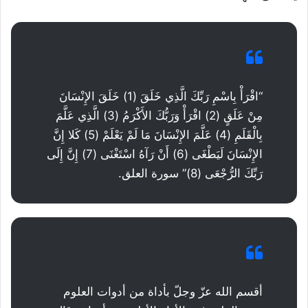
“اقْرَأْ بِاسْمِ رَبِّكَ الَّذِي خَلَقَ (1) خَلَقَ الإِنْسَانَ
مِنْ عَلَقٍ (2) اقْرَأْ وَرَبُّكَ الأَكْرَمُ (3) الَّذِي عَلَّمَ
بِالْقَلَمِ (4) عَلَّمَ الإِنْسَانَ مَا لَمْ يَعْلَمْ (5) كَلا إِنَّ
الإِنْسَانَ لَيَطْغَى (6) أَنْ رَآهُ اسْتَغْنَى (7) إِنَّ إِلَى
رَبِّكَ الرُّجْعَى (8)” سورة العلق.
أقسم الله عزّ وجلّ بأداة من أدوات العلوم