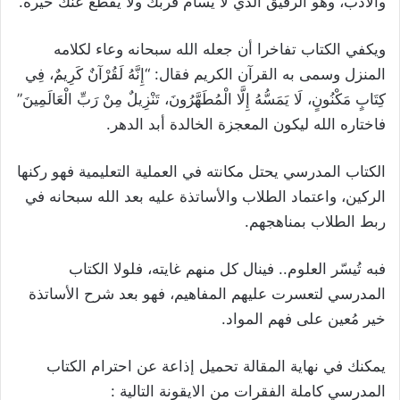
والأدب، وهو الرفيق الذي لا يسأم قربك ولا يقطع عنك خيره.
ويكفي الكتاب تفاخرا أن جعله الله سبحانه وعاء لكلامه
المنزل وسمى به القرآن الكريم فقال: “إِنَّهُ لَقُرْآنٌ كَرِيمٌ، فِي
كِتَابٍ مَكْنُونٍ، لَا يَمَسُّهُ إِلَّا الْمُطَهَّرُونَ، تَنْزِيلٌ مِنْ رَبِّ الْعَالَمِينَ”
فاختاره الله ليكون المعجزة الخالدة أبد الدهر.
الكتاب المدرسي يحتل مكانته في العملية التعليمية فهو ركنها
الركين، واعتماد الطلاب والأساتذة عليه بعد الله سبحانه في
ربط الطلاب بمناهجهم.
فبه تُيسّر العلوم.. فينال كل منهم غايته، فلولا الكتاب
المدرسي لتعسرت عليهم المفاهيم، فهو بعد شرح الأساتذة
خير مُعين على فهم المواد.
يمكنك في نهاية المقالة تحميل إذاعة عن احترام الكتاب
المدرسي كاملة الفقرات من الايقونة التالية :