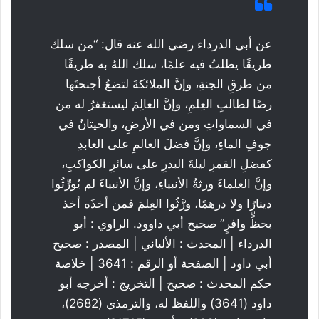
عن أبي الدرداء رضي الله عنه قال: “من سلك
طريقًا يطلبُ فيه علمًا، سلك اللهُ به طريقًا
من طرقِ الجنةِ، وإنَّ الملائكةَ لتضعُ أجنحتَها
رضًا لطالبِ العِلمِ، وإنَّ العالِمَ ليستغفرُ له من
في السماواتِ ومن في الأرضِ، والحيتانُ في
جوفِ الماءِ، وإنَّ فضلَ العالمِ على العابدِ
كفضلِ القمرِ ليلةَ البدرِ على سائرِ الكواكبِ،
وإنَّ العلماءَ ورثةُ الأنبياءِ، وإنَّ الأنبياءَ لم يُورِّثُوا
دينارًا ولا درهمًا، ورَّثُوا العِلمَ فمن أخذَه أخذ
بحظٍّ وافرٍ” صحيح أبي داوود. الراوي : أبو
الدرداء | المحدث : الألباني | المصدر : صحيح
أبي داود | الصفحة أو الرقم : 3641 | خلاصة
حكم المحدث : صحيح | التخريج : أخرجه أبو
داود (3641) واللفظ له، والترمذي (2682)،