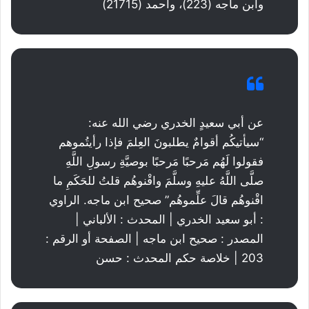
وابن ماجه (223)، وأحمد (21715)
عن أبي سعيدٍ الخدري رضي الله عنه:
“سيأتيكُم أقوامٌ يطلبونَ العِلمَ فإذا رأيتُموهم
فقولوا لَهُم مَرحبًا مَرحبًا بوصيَّةِ رسولِ اللَّهِ
صلَّى اللَّهُ عليهِ وسلَّمَ واقْنوهُم قلتُ للحَكَمِ ما
اقْنوهُم قالَ علِّموهُم” صحيح ابن ماجه. الراوي
: أبو سعيد الخدري | المحدث : الألباني |
المصدر : صحيح ابن ماجه | الصفحة أو الرقم :
203 | خلاصة حكم المحدث : حسن