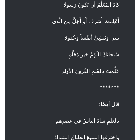
كادَ المُعَلِّمُ أَن يَكونَ رَسولا
أَعَلِمتَ أَشرَفَ أَو أَجَلَّ مِنَ الَّذي
يَبني وَيُنشِئُ أَنفُساً وَعُقولا
سُبحانَكَ اللَهُمَّ خَيرَ مُعَلِّمٍ
عَلَّمتَ بِالقَلَمِ القُرونَ الأولى
*******
قال أيضًا:
بالعلمِ سادَ الناسُ في عصرِهم
واخترقوا السبعَ الطباقَ الشدادْ