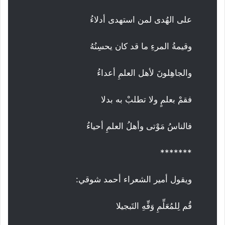
على الهُدى لمن استهدى أدلاءُ
وقيمةُ المرءِ ما قد كان يحسِنُهُ
والجاهِلونَ لأهل العلمِ أعداءُ
فقمْ بعلمٍ ولا تطلبْ به بدلا
فالناسُ مَوْتى وأهلُ العلمِ أحياءُ
*******
ويقول أمير الشعراء أحمد شوقي:
قُم لِلمُعَلِّمِ وَفِّهِ التَبجيلا