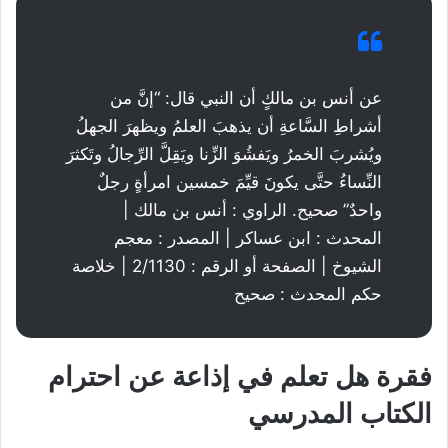
عن أنس بن مالكٍ أن النبي قال: “إنَّ من
أشراطِ السَّاعةِ أن يذهبَ العلمُ ويظهرَ الجهلُ
ويُشربَ الخمرُ ويَفشُوَ الزِّنا ويَقِلَّ الرِّجالُ وتَكثرَ
النِّساءُ حتَّى يكونَ قيِّمَ خمسين امرأةٍ رجلٌ
واحدٌ” صحيح. الراوي : أنس بن مالك |
المحدث : ابن عساكر | المصدر : معجم
الشيوخ | الصفحة أو الرقم : 2/1130 | خلاصة
حكم المحدث : صحيح
فقرة هل تعلم
في
إذاعة عن احترام
الكتاب المدرسي