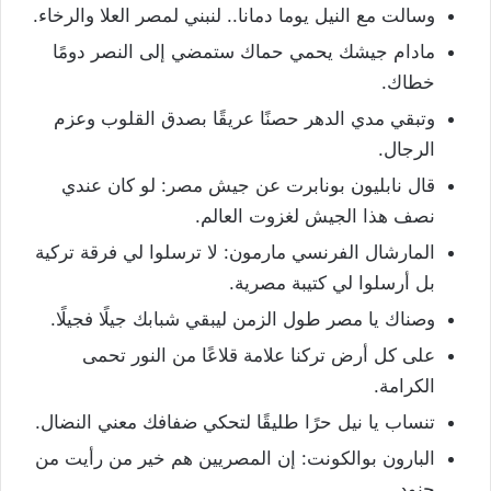
وسالت مع النيل يوما دمانا.. لنبني لمصر العلا والرخاء.
مادام جيشك يحمي حماك ستمضي إلى النصر دومًا
خطاك.
وتبقي مدي الدهر حصنًا عريقًا بصدق القلوب وعزم
الرجال.
قال نابليون بونابرت عن جيش مصر: لو كان عندي
نصف هذا الجيش لغزوت العالم.
المارشال الفرنسي مارمون: لا ترسلوا لي فرقة تركية
بل أرسلوا لي كتيبة مصرية.
وصناك يا مصر طول الزمن ليبقي شبابك جيلًا فجيلًا.
على كل أرض تركنا علامة قلاعًا من النور تحمى
الكرامة.
تنساب يا نيل حرًا طليقًا لتحكي ضفافك معني النضال.
البارون بوالكونت: إن المصريين هم خير من رأيت من
جنود.