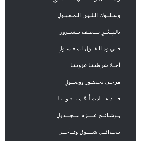
وسـلــوك الـلـيـن الـمـقـبـولِ
بالْـبِـشْـرِ بـلـطـف بــســرور
فــي ود الـقــول المـعـسـولِ
أهــلا شرطتـنـا عزوتـنـا
مرحـى بحـضـور ووصــولِ
قـــد عـــادت لُـحْـمـة قـوتـنـا
بـوشـائــج عــــزم مــجـــدولِ
بـجـدائــل شــــوق وتــآخــي