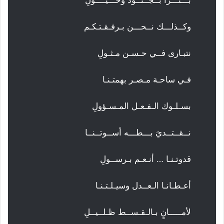
وكــذلـــك نــحـــن بـرفـقـتـكـم
نتبـارى فــي حـسـن مـثـولِ
فـي ساحـة مـصـر بهمتـنـا
بسـلـوك الـفـعـل المـسـؤولِ
نــقــتــديَ بـــطـــه أســوتــنــا
قدوتـنـا … أنـعـم بـرســولِ
أعـطـانـا الـعــدل وسيـلـتـنـا
لأمـــــانٍ بـالـقـســط ظـلــيــلِ