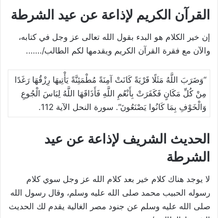
القرآن الكريم لإذاعة عن عيد الشرطة
إن خير الكلام هو البدء بقول الله تعالى عز وجل في كتابه،
والآن مع فقرة القرآن الكريم ويقدمها لكم الطالب/…….
“وَضَرَبَ اللَّهُ مَثَلًا قَرْيَةً كَانَتْ آمِنَةً مُطْمَئِنَّةً يَأْتِيهَا رِزْقُهَا رَغَدًا
مِنْ كُلِّ مَكَانٍ فَكَفَرَتْ بِأَنْعُمِ اللَّهِ فَأَذَاقَهَا اللَّهُ لِبَاسَ الْجُوعِ
وَالْخَوْفِ بِمَا كَانُوا يَصْنَعُونَ”. سورة النحل الآية 112.
الحديث الشريف لإذاعة عن عيد
الشرطة
لا يوجد هناك كلام خير بعد كلام الله عز وجل سوي كلام
رسوله الحبيب محمد صلى الله عليه وسلم، وقال رسول الله
صلى الله عليه وسلم عن جنود مصر الغالية يقدم لك الحديث