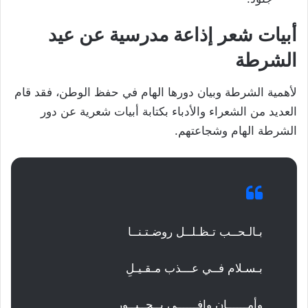
أبيات شعر إذاعة مدرسية عن عيد
الشرطة
لأهمية الشرطة وبيان دورها الهام في حفظ الوطن، فقد قام
العديد من الشعراء والأدباء بكتابة أبيات شعرية عن دور
الشرطة الهام وشجاعتهم.
بـالـحــب تـظـلــل روضـتـنــا
بـسـلام فــي عـــذب مـقـيـلِ
وأمــــــان وافــــــي بــحــبــورٍ