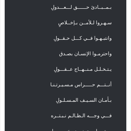
بـمــبــادئ حــــــق لـــعـــدولِ
سـهـروا لـلأمــن بـإخــلاصٍ
وانتبـهـوا فــي كـــل حـقــولِ
واحترمـوا الإنسـان بصـدق
يـتـخـلـل مـنــهــاج عــقـــولِ
أنــتـــم حـــــراس مـسـيـرتـنـا
بـأمـان السـيـف المـسـلـولِ
فـــي وجـــه الـظـالـم نـبـتــره
بـــتـــرا بــجــنــود وخـــيــــولِ