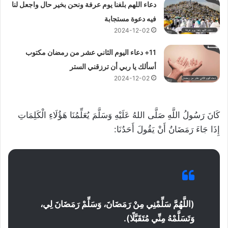
دعاء اللهم بلغنا يوم عرفة ونحن بخير حال واجعل لنا
فيه دعوة مستجابة
2024-12-02
11+ دعاء اليوم الثاني عشر من رمضان مكتوب
أسألك يا ربي أن ترزقني الستر
2024-12-02
كَانَ رَسُولُ اللَّهِ صَلَّى اللهُ عَلَيْهِ وَسَلَّمَ يُعَلِّمُنَا هَؤُلَاءِ الْكَلِمَاتِ
إِذَا جَاءَ رَمَضَانُ أَنْ يَقُولَ أَحَدُنَا:
(اللَّهُمَّ سَلِّمْنِي مِنْ رَمَضَانَ، وَسَلِّمْ رَمَضَانَ لِي،
وَتَسَلَّمْهُ مِنِّي مُتَقَبَّلًا).