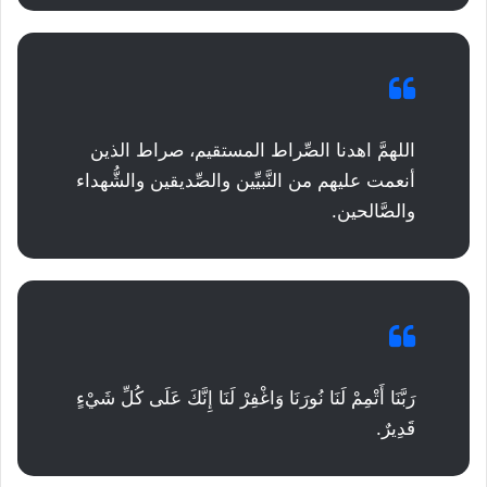
اللهمَّ اهدنا الصِّراط المستقيم، صراط الذين
أنعمت عليهم من النَّبيِّين والصِّديقين والشُّهداء
والصَّالحين.
رَبَّنَا أَتْمِمْ لَنَا نُورَنَا وَاغْفِرْ لَنَا إِنَّكَ عَلَى كُلِّ شَيْءٍ
قَدِيرٌ.