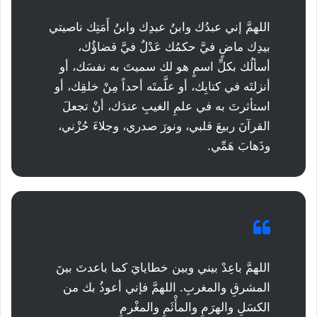
اللهمَّ إني عبدُك وابنُ عبدِك وابنُ أَمَتِك ناصيتي
بيدِك ماضٍ فيَّ حكمُك عَدْلٌ فيَّ قضاؤُك،
أسألُك بكلِّ اسمٍ هو لك سميتَ به نفسَك، أو
أنزلتَه في كتابِك، أو علَّمتَه أحداً مِنْ خلقِك، أو
استأثرتَ به في علمِ الغيبِ عندَك، أنْ تجعلَ
القرآنَ ربيعَ قلبي، ونورَ صدري، وجلاءَ حُزْني،
وذَهابَ هَمِّي.
اللهمَّ باعِدْ بيني وبين خطايايَ كما باعدتَ بينَ
المشرقِ والمغربِ. اللهمَّ فإني أعوذُ بك من
الكسَلِ والهرَمِ والمأْثَمِ والمغْرمِ