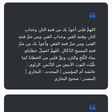
اللهمَّ فإني أعوذُ بك من فتنةِ النارِ، وعذابِ
النارِ، وفتنةِ القبرِ، وعذابِ القبرِ، ومن شرِّ فتنةِ
الغِنى، ومن شرِّ فتنةِ الفقرِ، وأعوذُ بك من شرِّ
فتنةِ المسيحِ الدَّجَّالِ. اللهمَّ اغسِلْ خطايايَ
بماءِ الثَّلجِ والبَرَدِ، ونقِّ قلبي من الخطايا كما
نقَّيْتَ الثوبَ الأبيضَ من الدَّنَسِ. الراوي :
عائشة أم المؤمنين | المحدث : البخاري |
المصدر : صحيح البخاري