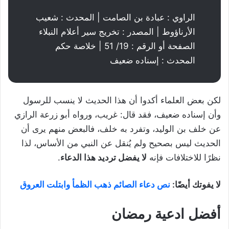
الراوي : عبادة بن الصامت | المحدث : شعيب
الأرناؤوط | المصدر : تخريج سير أعلام النبلاء
الصفحة أو الرقم : 19/ 51 | خلاصة حكم
المحدث : إسناده ضعيف
لكن بعض العلماء أكدوا أن هذا الحديث لا ينسب للرسول
وأن إسناده ضعيف، فقد قال: غريب، ورواه أبو زرعة الرازي
عن خلف بن الوليد، وتفرد به خلف، فالبعض منهم يرى أن
الحديث ليس بصحيح ولم يُنقل عن النبي من الأساس، لذا
نظرًا للاختلافات فإنه
لا يفضل ترديد هذا الدعاء
.
لا يفوتك أيضًا:
نص دعاء الصائم ذهب الظمأ وابتلت العروق
أفضل ادعية رمضان