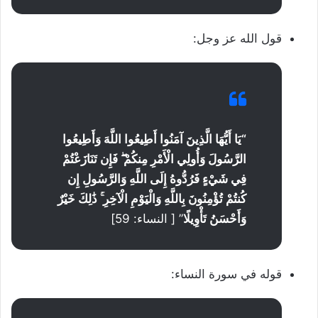
قول الله عز وجل:
“
يَا أَيُّهَا الَّذِينَ آمَنُوا أَطِيعُوا اللَّهَ وَأَطِيعُوا
الرَّسُولَ وَأُولِي الْأَمْرِ مِنكُمْ ۖ فَإِن تَنَازَعْتُمْ
فِي شَيْءٍ فَرُدُّوهُ إِلَى اللَّهِ وَالرَّسُولِ إِن
كُنتُمْ تُؤْمِنُونَ بِاللَّهِ وَالْيَوْمِ الْآخِرِ ۚ ذَٰلِكَ خَيْرٌ
وَأَحْسَنُ تَأْوِيلًا
” [ النساء: 59]
قوله في سورة النساء: