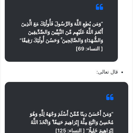
“
وَمَن يُطِعِ اللَّهَ وَالرَّسُولَ فَأُولَٰئِكَ مَعَ الَّذِينَ
أَنْعَمَ اللَّهُ عَلَيْهِم مِّنَ النَّبِيِّينَ وَالصِّدِّيقِينَ
وَالشُّهَدَاءِ وَالصَّالِحِينَ ۚ وَحَسُنَ أُولَٰئِكَ رَفِيقًا”
[ النساء: 69]
قال تعالى:
“وَمَنْ أَحْسَنُ دِينًا مِّمَّنْ أَسْلَمَ وَجْهَهُ لِلَّهِ وَهُوَ
مُحْسِنٌ وَاتَّبَعَ مِلَّةَ إِبْرَاهِيمَ حَنِيفًا ۗ وَاتَّخَذَ اللَّهُ
إِبْرَاهِيمَ خَلِيلًا
” [ النساء: 125]