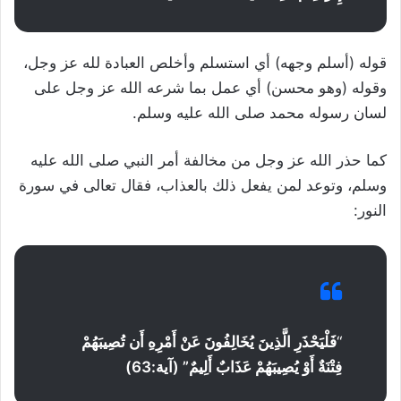
قوله (أسلم وجهه) أي استسلم وأخلص العبادة لله عز وجل،
وقوله (وهو محسن) أي عمل بما شرعه الله عز وجل على
لسان رسوله محمد صلى الله عليه وسلم.
كما حذر الله عز وجل من مخالفة أمر النبي صلى الله عليه
وسلم، وتوعد لمن يفعل ذلك بالعذاب، فقال تعالى في سورة
النور:
“
فَلْيَحْذَرِ الَّذِينَ يُخَالِفُونَ عَنْ أَمْرِهِ أَن تُصِيبَهُمْ
فِتْنَةٌ أَوْ يُصِيبَهُمْ عَذَابٌ أَلِيمٌ” (آية:63)