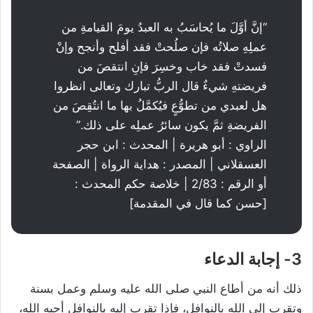
“إنَّ أوَّلَ ما يُحاسَبُ به العبدُ يومَ القيامةِ من
عملِهِ صلاتُه فإن صلُحتْ فقد أفلح وأنجح وإنْ
فسدتْ فقد خاب وخسِرَ فإنِ انتقصَ من
فريضتهِ شيءٌ قال الربُّ تبارك وتعالى انظروا
هل لعبدي من تطوُّعٍ فيُكمَّلُ بها ما انتُقِصَ من
الفريضةِ ثمَّ يكون سائرُ عملِه على ذلك.”
الراوي : أبو هريرة | المحدث : ابن حجر
العسقلاني | المصدر : هداية الرواة | الصفحة
أو الرقم : 2/83 | خلاصة حكم المحدث :
[حسن كما قال في المقدمة]
3- إجابة الدعاء
ذلك أنه من أطاع النبي صلى الله عليه وسلم وعمل بسنة
وتقرب إلى الله بالنوافل، فإذا تقرب إليه بالنوافل أحبه الله،