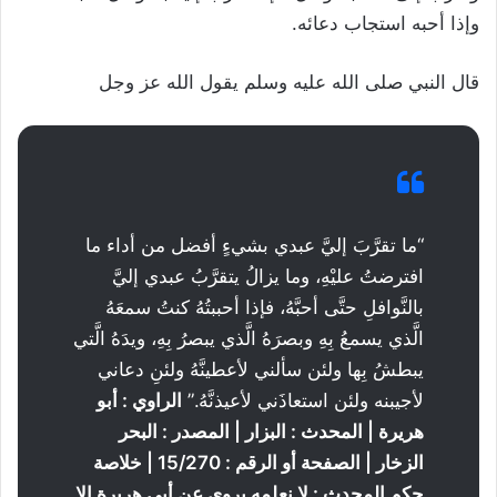
وإذا أحبه استجاب دعائه.
قال النبي صلى الله عليه وسلم يقول الله عز وجل
“ما تقرَّبَ إليَّ عبدي بشيءٍ أفضل من أداء ما
افترضتُ عليْهِ، وما يزالُ يتقرَّبُ عبدي إليَّ
بالنَّوافلِ حتَّى أحبَّهُ، فإذا أحببتُهُ كنتُ سمعَهُ
الَّذي يسمعُ بِهِ وبصرَهُ الَّذي يبصرُ بِهِ، ويدَهُ الَّتي
يبطشُ بِها ولئن سألني لأعطينَّهُ ولئنِ دعاني
لأجيبنه ولئن استعاذَني لأعيذنَّهُ.”
الراوي : أبو
هريرة | المحدث : البزار | المصدر : البحر
الزخار | الصفحة أو الرقم : 15/270 | خلاصة
حكم المحدث : لا نعلمه يروى عن أبي هريرة إلا