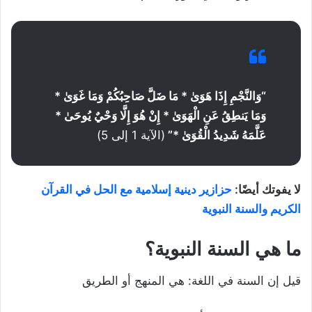
“
وَالنَّجْمِ إِذَا هَوَىٰ * مَا ضَلَّ صَاحِبُكُمْ وَمَا غَوَىٰ *
وَمَا يَنطِقُ عَنِ الْهَوَىٰ * إِنْ هُوَ إِلَّا وَحْيٌ يُوحَىٰ *
عَلَّمَهُ شَدِيدُ الْقُوَىٰ *”
(الآية 1 إلى 5)
لا يفوتك أيضًا:
حزازير دينية إسلامية مع الحل في القرآن
الكريم والسنة النبوية
ما هي السنة النبوية؟
قيل إن السنة في اللغة: هي المنهج أو الطريق