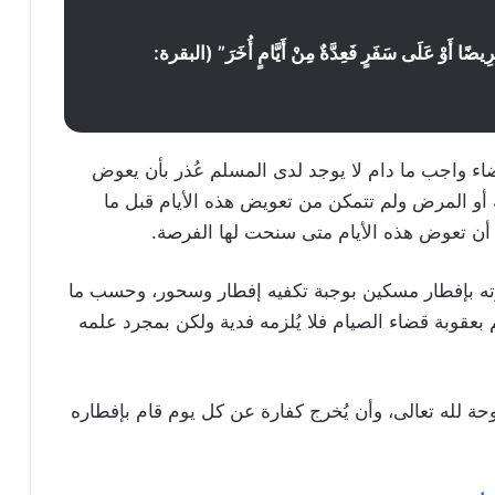
رِيضًا أَوْ عَلَى سَفَرٍ فَعِدَّةٌ مِنْ أَيَّامٍ أُخَرَ” (البقرة:
ء واجب ما دام لا يوجد لدى المسلم عُذر بأن يعوض
 أو المرض ولم تتمكن من تعويض هذه الأيام قبل ما
 أن تعوض هذه الأيام متى سنحت لها الفرصة.
رته بإفطار مسكين بوجبة تكفيه إفطار وسحور، وحسب ما
بعقوبة قضاء الصيام فلا يُلزمه فدية ولكن بمجرد علمه
وحة لله تعالى، وأن يُخرج كفارة عن كل يوم قام بإفطاره