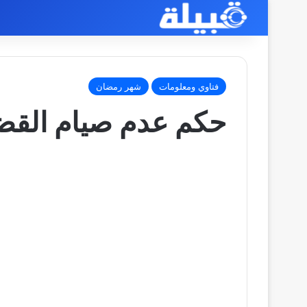
فتاوي ومعلومات
شهر رمضان
حكم عدم صيام القض