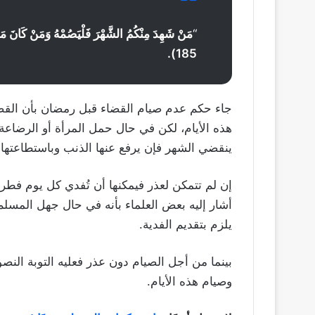
“
مَنْ شَهِدَ مِنْكُمُ الشَّهْرَ فَلْيَصُمْهُ وَمَنْ كَانَ مَ
185).
جاء حكم عدم صيام القضاء قبل رمضان بأن القضا
هذه الأيام، لكن في حال حمل المرأة أو الرضاعة
ينقضي الشهر فإن يرفع عنها الذنب وباستطاعتها
إن لم تتمكن لعذر فيمكنها أن تُفدي كل يوم فط
أشار إليه بعض العلماء بأنه في حال جهل المسلم 
يلزم بتقديم الفدية.
بينما من أجل الصيام دون عذر فعليه التوبة النص
وصيام هذه الأيام.