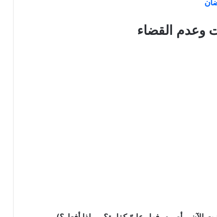
ضان
 وعدم القضاء
 الآن، وأصوم، فهل عليّ كفارة؟، وماذا
أفعل؟)