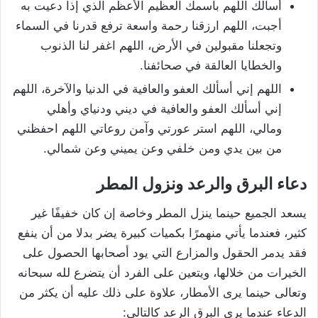
أسألك اللهم باسمك العظيم الأعظم الذي إذا دعيت به
أجبت، اللهم ارزقنا رحمة واسعة ترفع قدرنا في السماء
وتجعلنا مقبولين في الأرض، اللهم اغفر لنا الذنوب
والخطايا العالقة في صحائفنا.
اللهم إني أسألك العفو والعافية في الدنيا والآخرة، اللهم
إني أسألك العفو والعافية في ديني ودنياي وأهلي
ومالي، اللهم استر عورتي وآمن روعاتي اللهم احفظني
من بين يدي ومن خلفي وعن يميني وعن شمالي.
دعاء البرق والرعد ونزول المطر
يسعد الجميع حينما ينزل المطر وخاصة إن كان خفيفًا غير
كثير، فعندما يأتي منهمرًا بكميات كبيرة يضر بدلا من أن ينفع
فقد يدمر الحقول والمزارع التي يود أصحابها الحصول على
الخيرات من خلالها، ويتعين على الفرد أن يتضرع لله سبحانه
وتعالى حينما يرى الأمطار، علاوة على ذلك عليه أن يكثر من
الدعاء عندما يرى البرق الرعد كالتالي: