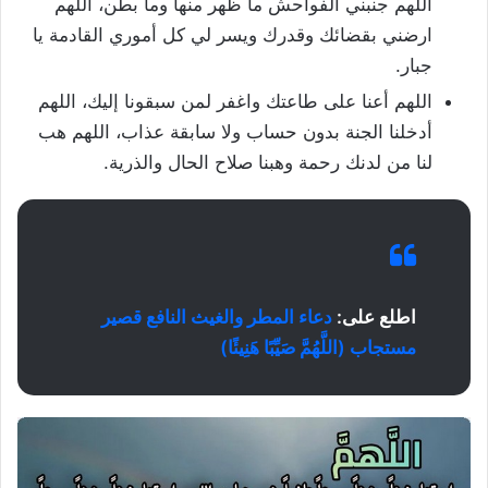
اللهم جنبني الفواحش ما ظهر منها وما بطن، اللهم
ارضني بقضائك وقدرك ويسر لي كل أموري القادمة يا
جبار.
اللهم أعنا على طاعتك واغفر لمن سبقونا إليك، اللهم
أدخلنا الجنة بدون حساب ولا سابقة عذاب، اللهم هب
لنا من لدنك رحمة وهبنا صلاح الحال والذرية.
اطلع على:
دعاء المطر والغيث النافع قصير
مستجاب (اللَّهُمَّ صَيِّبًا هَنِيئًا)