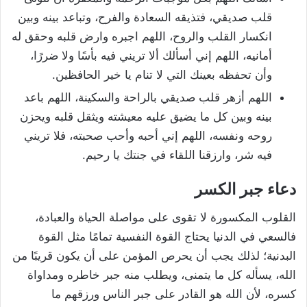
قلب صديقي، فتذيقه السعادة والفرح، وتباعد بينه وبين
انكسار القلب والروح، اللهم اجبره وارض قلبه وحقق له
أمانيه، اللهم إني أسألك ألا تريني فيه بأسًا ولا ضررًا،
وأن تحفظه بعينك التي لا تنام يا خير الحافظين.
اللهم أزهر قلب صديقي بالراحة والسكينة، اللهم باعد
بينه وبين كل ما يضيق عليه معيشته ويثقل قلبه ويحزن
روحه ونفسه، اللهم إني أحبه وأحب صحبته، فلا تريني
فيه شر، وارزقنا اللقاء في جنتك يا رحيم.
دعاء جبر الكسر
القلوب المكسورة لا تقوى على مواصلة الحياة والعبادة،
فالسعي في الدنيا يحتاج القوة النفسية تمامًا مثل القوة
البدنية؛ لذلك يجب أن يحرص المؤمن على أن يكون قريبًا من
الله، يسأله كل ما يتمنى، ويطلب منه جبر خاطره ومداواة
كسره، لأن الله هو القادر على جبر الناس ورزقهم ما