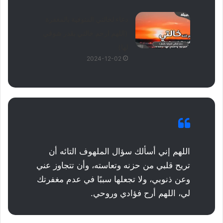
دعاء لخالتي المتوفية بالمغفرة
(اللهم ارحم خالتي بقدر شوقي
لها)
2024-12-02
اللهم إني أسألك سؤال الملهوف التائه أن
تريح قلبي من حزنه وتعاسته، وأن تتجاوز عني
وعن ذنوبي، ولا تجعلها سببًا في عدم مغفرتك
لي، اللهم أرح فؤادي وروحي.