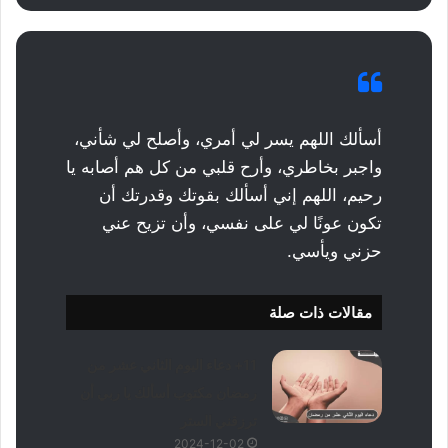
أسألك اللهم يسر لي أمري، وأصلح لي شأني،
واجبر بخاطري، وأرح قلبي من كل هم أصابه يا
رحيم، اللهم إني أسألك بقوتك وقدرتك أن
تكون عونًا لي على نفسي، وأن تزيح عني
حزني ويأسي.
مقالات ذات صلة
11+ دعاء اليوم الثاني عشر من
رمضان مكتوب أسألك يا ربي أن
ترزقني الستر
2024-12-02