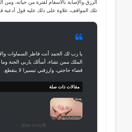
الرزق والإصابة بالأسقام لفترة من حياته، ومن 
تلك المواقف، علاوة على ذلك عليه قول أدعية قض
يا رب لك الحمد أنت فاطر السماوات وال
الملك ممن تشاء، أسألك ياربي الجنة وما
قضاء حاجتي، وارزقني تيسيرا لا ينقطع.
مقالات ذات صلة
11+ دعاء اليوم الثاني عشر 
رمضان مكتوب أسألك يا ربي
أن ترزقني الستر
2024-12-02