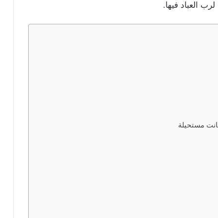
رب العباد فيها.
انت مستحيلة