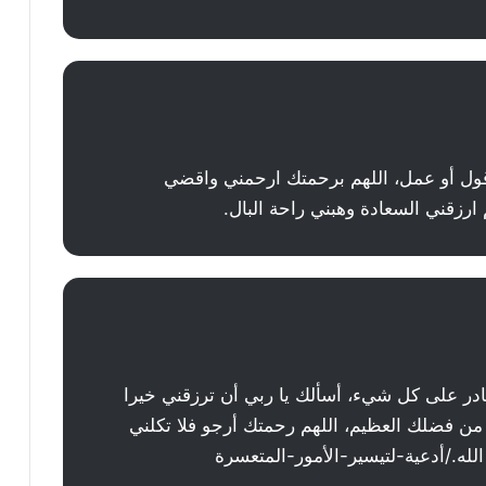
 قول أو عمل، اللهم برحمتك ارحمني واقضي
ارزقني السعادة وهبني راحة البال.
لقادر على كل شيء، أسألك يا ربي أن ترزقني خيرا
 من فضلك العظيم، اللهم رحمتك أرجو فلا تكلني
له./أدعية-لتيسير-الأمور-المتعسرة