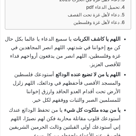
تحميل الدعاء pdf
دعاء لأهل غزة تحت القصف
دعاء لأهل غزة وفلسطين
اللهم يا كاشف الكربات
يا سميع الدعاء يا عالما بكل حال
كن مع إخواننا في شدتهم، اللهم انصر المجاهدين في
غزة وفلسطين، اللهم انصر من يدفعون أرواحهم فداء
للأقصى العزيز.
اللهم يا من لا تضيع عنده الودائع
أستودعك فلسطين
والمسجد الأقصى فأحفظهم في ودائعك، اللهم زلزل
الأرض تحت أقدام العدو الحاقد وارزق إخواننا
للمسلمين الصبر والثبات ووفقهم لكل خير.
يا من بيده ملكوت كل شيء
يا من تحفظ الودائع عندك
أستودعك قلوب مقاتلة محاربة فكن لهم نصيرًا، اللهم
إني أستودعك أولى القبلتين وثالث الحرمين الشريفين
فاصرف عنه الأعداء واحفظه من كل سوء.