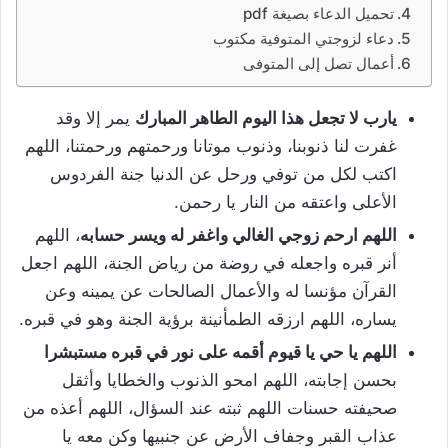
تحميل الدعاء بصيغة pdf
دعاء لزوجتي المتوفية مكتوب
أعمال تصل إلى المتوفى
يارب لا تجعل هذا اليوم الطاهر المبارك
يمر إلا وقد
غفرت لنا ذنوبنا، وذنوب موتانا ورحمتهم ورحمتنا، اللهم
اكتب لكل من توفي ورحل عن الدنيا جنة الفردوس
الأعلى واعتقه من النار يا رحمن.
اللهم ارحم زوجي الغالي واغفر له ويسر حسابه
، اللهم
أنر قبره واجعله في روضة من رياض الجنة، اللهم اجعل
القرآن مؤنسا له والأعمال الصالحات عن يمينه وعن
يساره، اللهم ارزقه الطمأنينة برؤية الجنة وهو في قبره.
اللهم يا حي يا قيوم أقمه على نور في قبره مستبشرا
بحسن إجابته، اللهم امحو الذنوب والخطايا وأثقل
صحيفته حسنات اللهم ثبته عند السؤال، اللهم أعذه من
عذاب القبر وجفاف الأرض عن جنبيها وكن معه يا