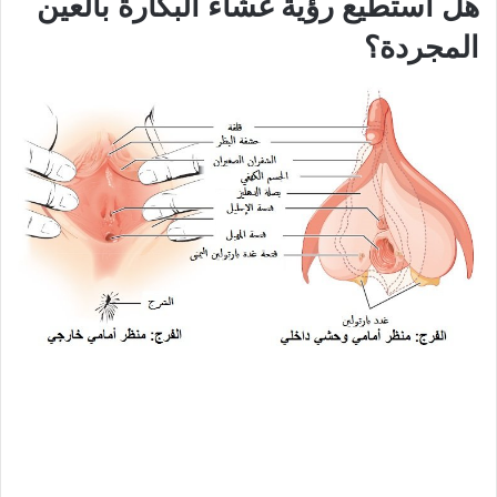
هل أستطيع رؤية غشاء البكارة بالعين
المجردة؟