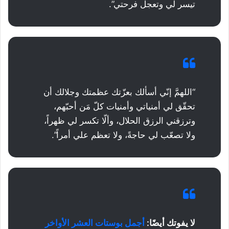
تيسر لي وتعجل فرحتي”.
“اللهمَّ إنّي أسألك بعزّتك عظمتك وجلالك أن
تحقّق لي أمنياتي وأمنيات كلّ مَن أحبّهم،
وترزقني الرزق الحلال، وألّا تكسر لي ظهراً،
ولا تصعّب لي حاجةً، ولا تعظم علي أمراً”.
لا يفوتك أيضًا:
أجمل بوستات العشر الأواخر