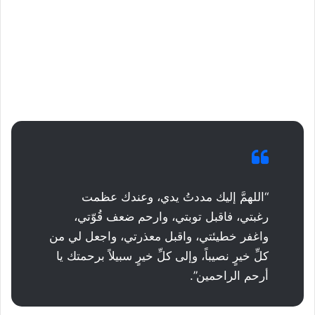
“اللهمَّ إليك مددتُ يدي، وعندك عظمت
رغبتي، فاقبل توبتي، وارحم ضعف قُوّتي،
واغفر خطيئتي، واقبل معذرتي، واجعل لي من
كلِّ خيرٍ نصيباً، وإلى كلِّ خيرٍ سبيلاً برحمتك يا
أرحم الراحمين”.