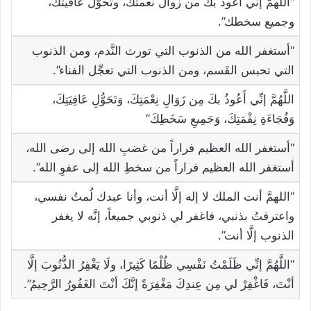
“اللهمَّ إنّي أعوذ بك من زوال نعمتك، وتحوّل عافيتك،
وجميع سخطك”.
“أستغفر الله من الذنوب التي تورث النَّدم، ومن الذنوب
التي تحبس القَسم، ومن الذنوب التي تعجِّل الفناء”.
اللَّهُمَّ إنِّي أَعُوذُ بكَ مِن زَوَالِ نِعْمَتِكَ، وَتَحَوُّلِ عَافِيَتِكَ،
وَفُجَاءَةِ نِقْمَتِكَ، وَجَمِيعِ سَخَطِكَ”
“أستغفر الله العظيم فراراً من غضبِ الله إلى رضى الله،
أستغفر الله العظيم فراراً من سخطِ الله إلى عفوِ الله”.
“اللهمَّ أنت الملك لا إله إلَّا أنت، وأنا عبدك لُمتُ نفسي،
واعترفتُ بذنبي، فاغفر لي ذنوبي جميعاً، إنَّه لا يغفر
الذنوب إلَّا أنت”.
“اللَّهُمَّ إنِّي ظَلَمْتُ نَفْسِي ظُلْمًا كَثِيرًا، ولَا يَغْفِرُ الذُّنُوبَ إلَّا
أنْتَ، فَاغْفِرْ لي مِن عِندِكَ مَغْفِرَةً إنَّكَ أنْتَ الغَفُورُ الرَّحِيمُ”.