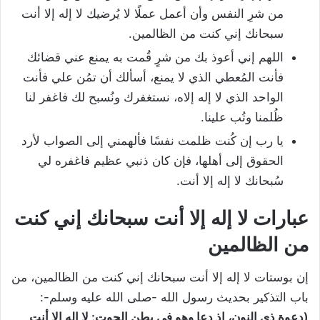
من شرِ النفس وأن أعمل عملًا لا يُرضيك لا إله إلا أنت
سبحانك إني كنت من الظالمين.
اللهم إني أعوذ بك من شرٍ قُمت به يمنع عني قضائك
فأنت المُعطي الذي لا يمنع، أسألك أن تمُن علي فأنت
الواحد الذي لا إله إلاه، نستغفرك ونُسبح لك فاغفر لنا
ظُلمنا وتُب علينا.
يا رب إن كُنت ظلمت نفسًا فألهمني إلى الصواب لأرد
الحقوق إلى أهلها، فإن كان ذنبي عظيم فاغفره لي
سُبحانك لا إله إلا أنت.
عبارات لا إله إلا أنت سبحانك إني كنت
من الظالمين
إن بوستات لا إله إلا أنت سبحانك إني كنت من الظالمين، من
باب التذكير بحديث رسول الله -صلى الله عليه وسلم-:
(دعوة ذي النون، إذ دعا وهو في بطن الحوت: لا إله إلا أنت