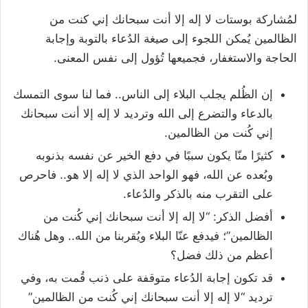
لمُشاركة بوستات لا إله إلا أنت سبحانك إني كنت من
الظالمين يُمكن اللجوء إلى صيغة الدُعاء بالتوبة وإجابة
الحاجة والاستغفار، فجميعها تُؤول إلى نفس المعنى.
إن الظُلم يجلب البلاء إلى الناس.. فما لنا سوى التمسك
بالدعاء والتضرع إلى الله وترديد لا إله إلا أنت سبحانك
إني كُنت من الظالمين.
كثيرًا منّا يكون سببًا في دفع الخير عن نفسه بذنوبه
وبُعده عن الله، فهو الواحد الذي لا إله إلا هو.. فاحرص
على التقرب منه بالذكر والدُعاء.
أفضل الذكر: “لا إله إلا أنت سبحانك إني كُنت من
الظالمين”؛ فيدفع عنّا البلاء ويُقربنا من الله.. وهل هُناك
أعظم من ذلك فضل؟
قد تكون إجابة الدُعاء متوقفة على ذنب قُمت به، وفي
ترديد “لا إله إلا أنت سبحانك إني كُنت من الظالمين”