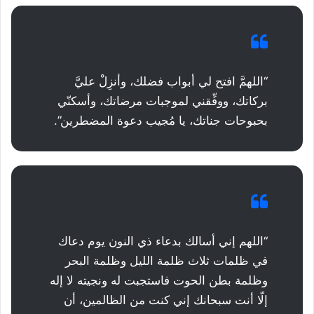
“اللهمَّ افتح لي أبواب فضلك، وأنزِلْ عليَّ
بركاتك، ووفِّقني لموجبات مرضاتك، وأسكنّي
بحبوحات جناتك، يا مُجيب دعوة المضطرين”.
“اللهم إني أسالك بدعاء ذي النون يوم دعاك
في ظلمات ثلاث ظلمة الليل وظلمة البحر
وظلمة بطن الحوت فاستجبت له ونجيته لا إله
إلّا أنت سبحانك إني كنت من الظالمين، أن