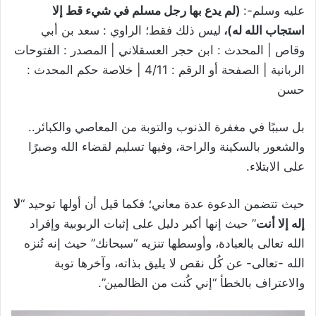
عليه وسلم-:
(لم يدع بها رجل مسلم في شيء قط إلا
استجاب الله له)،
ليس ذلك فقط؛ الراوي : سعد بن أبي
وقاص | المحدث : ابن حجر العسقلاني | المصدر : الفتوحات
الربانية | الصفحة أو الرقم : 4/11 | خلاصة حكم المحدث :
حسن
بل سببًا في مغفرة الذنوب والتوبة من المعاصي والكبائر..
والشعور بالسكينة والراحة، وفيها تسليم لقضاء الله وصبرًا
على الابتلاء.
حيث تتضمن الدعوة عدة معاني؛ فكما قيل أن أولها توحيد “
لا
إله إلا أنت
” حيث إنها أكبر دليل على إثبات الربوبية وإفراد
الله تعالى بالعبادة، وأوسطها تنزيه “سبحانك” حيث إنه تُنزه
الله -تعالى- عن كُل نقص لا يليق بذاته، وآخرها توبة
والاعتراف بالخطأ “إني كُنت من الظالمين”.