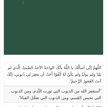
اللَّهمَّ إنِّي أسألُكَ يا اللَّهُ بأنَّكَ الواحدُ الأحدُ الصَّمدُ، الَّذي لم
يَلِدْ ولم يولَدْ ولم يَكُنْ لَهُ كُفُوًا أَحَدٌ، أن تغفِرَ لي ذُنوبي، إنَّكَ
أنتَ الغَفورُ الرَّحيمُ”.
“أستغفر الله من الذنوب التي تورث النَّدم، ومن الذنوب
التي تحبس القَسم، ومن الذنوب التي تعجِّل الفناء”.