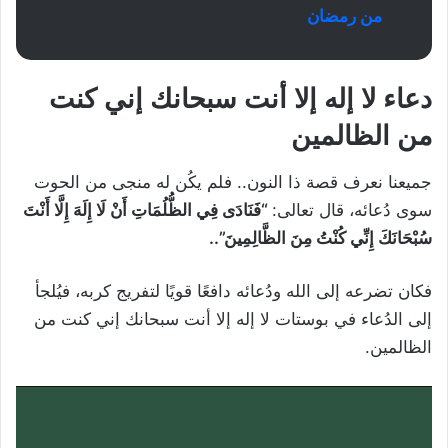
من رمضان
دعاء لا إله إلا أنت سبحانك إني كنت
من الظالمين
جميعنا نعرف قصة ذا النون.. فلم يكُن له منجى من الحوت
سوى دُعائه، قال تعالى:
“فَنَادَى فِي الظُّلُمَاتِ أَنْ لَا إِلَهَ إِلَّا أَنْتَ
سُبْحَانَكَ إِنِّي كُنْتُ مِنَ الظَّالِمِينَ”..
فكان تضرعه إلى الله ودُعائه دافعًا قويًا لتفريج كربه، فيُلجأ
إلى الدُعاء في بوستات لا إله إلا أنت سبحانك إني كنت من
الظالمين.