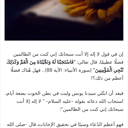
إن في قول لا إله إلا أنت سبحانك إني كنت من الظالمين
فضلًا عظيمًا، قال تعالى:
“فَاسْتَجَبْنَا لَهُ وَنَجَّيْنَاهُ مِنَ الْغَمِّ وَكَذَلِكَ
نُنْجِي الْمُؤْمِنِينَ”
(سورة الأنبياء: الآية 88).. فهل هُناك فضلًا
أعظم من ذلك؟!
فبعد أن ابتُلي سيدنا يونس ولبث في بطن الحوت بضعة أيام،
استجاب الله دعائه بقوله -عليه السلام- ” لا إله إلا أنت
سبحانك إني كنت من الظالمين”؛
فهو أعظم الدُعاء وسببًا في تحقيق الإجابات
،
قال -صلى الله