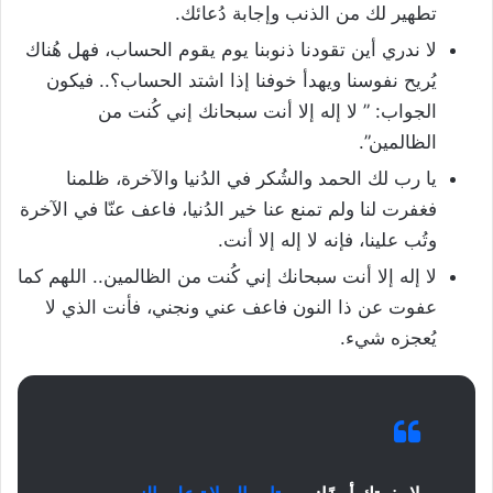
تطهير لك من الذنب وإجابة دُعائك.
لا ندري أين تقودنا ذنوبنا يوم يقوم الحساب، فهل هُناك
يُريح نفوسنا ويهدأ خوفنا إذا اشتد الحساب؟.. فيكون
الجواب: ” لا إله إلا أنت سبحانك إني كُنت من
الظالمين”.
يا رب لك الحمد والشُكر في الدُنيا والآخرة، ظلمنا
فغفرت لنا ولم تمنع عنا خير الدُنيا، فاعف عنّا في الآخرة
وتُب علينا، فإنه لا إله إلا أنت.
لا إله إلا أنت سبحانك إني كُنت من الظالمين.. اللهم كما
عفوت عن ذا النون فاعف عني ونجني، فأنت الذي لا
يُعجزه شيء.