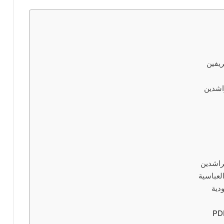
يفين
اشدين
راشدين
لعباسية
دية