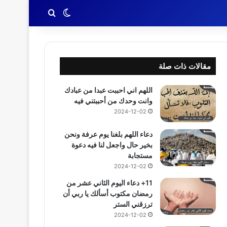
بحث عن
الوضع المظلم
مقالات ذات صلة
اللهم اني احببت عبدا من عبادك
وانت وحدك من أحببتني فيه
2024-12-02
دعاء اللهم بلغنا يوم عرفة ونحن
بخير حال واجعل لنا فيه دعوة
مستجابة
2024-12-02
11+ دعاء اليوم الثاني عشر من
رمضان مكتوب أسألك يا ربي أن
ترزقني الستر
2024-12-02