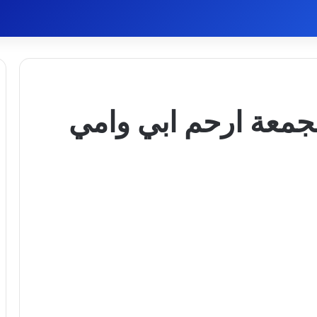
لجمعة ارحم ابي وامي