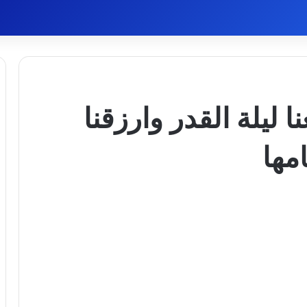
نا ليلة القدر وارزقنا
مها