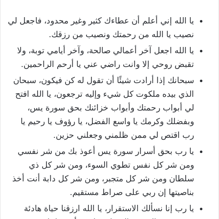
يا الله إني أعلم أن عطاءك كثير وغير محدود، فاجعل لي
نصيب يا الله من رحمتك ونصيب من رزقك.
يا الله اجعل آخر أعمالي صالحة، وآخر أيامي توبة، ولا
تقبض روحي إلا وانت راضي عني يا أرحم الراحمين.
سبحانك إذا أرادت شيئًا أن تقول له كن فيكون، سبحان
الذي بيده ملكوت كل شيء وإليه ترجعون، يا الله افتح
لي أبواب رحمتك وأبواب خزائنك بحق سورة يس،
وبفضلك وكرمك يا واسع الفضل، يا رؤوف يا رحيم يا
رب اقتص لي ممن ظلمني وجعلني حزين.
يا رب بحق أسرار سورة يس أعوذ بك من شر نفسي
ومن شر كل نفس تطوي السوء، ومن شر كل ذي
سلطان ومن شر كل متجبر، ومن شر كل دابة أنت أخذ
بناصيتها إن ربي على صراط مستقيم.
يا رب إنا نسألك الاستقرار، يا الله ارزقنا حياة هادئة