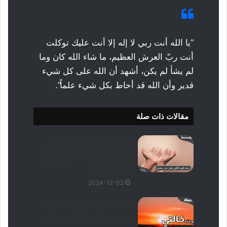
“يا الله أنت ربي لا إله إلا أنت عليك توكلت
أنت ربّ العرش العظيم، ما شاء الله كان وما
لم يشأ لم يكن، أشهد أن الله على كل شيء
قدير وأن الله قد أحاط بكل شيء علماً”.
مقالات ذات صلة
11+ دعاء اليوم الثاني عشر من
رمضان مكتوب أسألك يا ربي أن
ترزقني الستر
2024-12-02
دعاء لخالتي المتوفية بالمغفرة
(اللهم ارحم خالتي بقدر شوقي