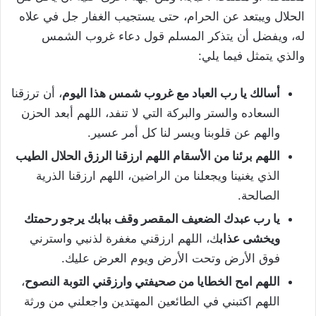
الحلال ويبتعد عن الحرام، حتى يستجيب الغفار جل في علاه
له، ويفضل أن يتذكر المسلم قول دعاء غروب الشمس
والذي يتمثل فيما يلي:
أسالك يا رب العباد مع غروب شمس هذا اليوم
، أن ترزقنا
السعاده والستر والبركة التي لا تنفد، اللهم أبعد الحزن
والهم عن قلوبنا ويسر لنا كل أمر عسير.
اللهم برئنا من الأسقام اللهم ارزقنا الرزق الحلال الطيب
الذي يغنينا ويجعلنا من الراضين، اللهم ارزقنا الذرية
الصالحة.
يا رب عبدك الضعيف المقصر وقف ببابك يرجو رحمتك
ويخشى عذاب
ك، اللهم ارزقني مغفرة لذنبي واسترني
فوق الأرض وتحت الأرض ويوم العرض عليك.
اللهم امح الخطايا من صحيفتي وارزقني التوبة النصوح
،
اللهم اكتبني في الطائعين المهتدين واجعلني من ورثة