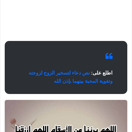
اطلع على:
نص دعاء لتسخير الزوج لزوجته
وتقوية المحبة بينهما بإذن الله