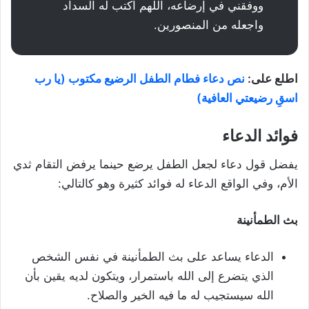
ووفقني في إرضاعه، اللهم اكتب له السداد
واجعله من المنصورين.
اطلع على:
نص دعاء فطام الطفل الرضيع مكتوب (يا رب
اسقِ رضيعتي العافية)
فوائد الدعاء
يفضل قول دعاء لجعل الطفل يرضع حينما يرفض التقام ثدي
الأم، وفي الواقع الدعاء له فوائد كثيرة وهو كالتالي:
بث الطمأنينة
الدعاء يساعد على بث الطمأنينة في نفس الشخص
الذي يتضرع إلى الله باستمرار، ويتكون لديه يقين بأن
الله سيستجيب له ما فيه الخير والصلاح.