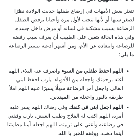
تتعثر بعض الأمهات في إرضاع طفلها حديث الولادة نظرًا
لصغر سنها أو لأنها تنجب لأول مرة وأحيانا يرفض الطفل
الرضاعة بسبب مشكلة في لسانه أو مرض داخل جسده،
وفي هذه الحالة يتعين على الطبيب أن يعرف سبب رفضه
للرضاعة وابتعاده عن الأم، ومن أشهر أدعية تيسير الرضاعة
ما يلي:
اللهم احفظ طفلي من السوء
واصرف عنه البلاء، اللهم
أغثه برحمتك واجعله من الأقوياء، يارب احفظ ابني
الغالي واجعل أمر الرضاعة سهلًا يسيرًا عليه اللهم املأ
طريقه بالنور واجعله من المهتدين.
اللهم اجعل ابني في كنفك
وفي رضاك اللهم يسر عليه
أمره، اللهم اكتب له الفلاح وطيب العيش، يارب وفقني
في رضاعته وأعني على تربيته، اللهم اجعله آمنا مطمئنا
أينما ذهب، ووفقه للخير يا الله.