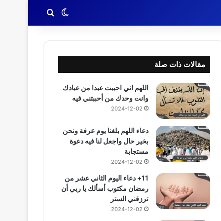
بحث عن
الوضع المظلم
مقالات ذات صلة
اللهم اني احببت عبدا من عبادك
وانت وحدك من أحببتني فيه
2024-12-02
دعاء اللهم بلغنا يوم عرفة ونحن
بخير حال واجعل لنا فيه دعوة
مستجابة
2024-12-02
11+ دعاء اليوم الثاني عشر من
رمضان مكتوب أسألك يا ربي أن
ترزقني الستر
2024-12-02