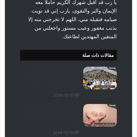
يا رب قد أقبل شهرك الكريم حاملا معه
الإيمان والبر والتقوى، يارب إني قد نويت
صيامه فتقبله مني، اللهم لا تخرجني منه إلا
بذنب مغفور وعيب مستور واجعلني من
المتقين المهتدين لطاعتك.
مقالات ذات صلة
دعاء اللهم بلغنا يوم عرفة ونحن
بخير حال واجعل لنا فيه دعوة
مستجابة
2024-12-02
11+ دعاء اليوم الثاني عشر من
رمضان مكتوب أسألك يا ربي أن
ترزقني الستر
2024-12-02