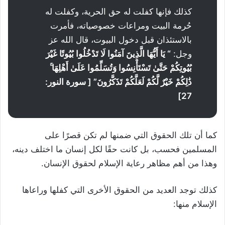
كذلك فإنها كفلت له حق الحرية، وكفلت له
حُرمة البيت ومراعات خصوصياته، فأمرت
بالاستئذان قبل دخول البيوت، قال الله عز
وجل:
“
يَا أَيُّهَا الَّذِينَ آمَنُوا لَا تَدْخُلُوا بُيُوتًا غَيْرَ
بُيُوتِكُمْ حَتَّىٰ تَسْتَأْنِسُوا وَتُسَلِّمُوا عَلَىٰ أَهْلِهَا ۚ
ذَٰلِكُمْ خَيْرٌ لَّكُمْ لَعَلَّكُمْ تَذَكَّرُونَ
”
[
سورة النور
:
27]
كما أن تلك الحقوق التي ضمنها لم تكن قصرًا على
المسلمين فحسب، بل كانت حقًا لكل إنسان ما اختلف دينه،
وهذا من أهم مظاهر رعاية الإسلام لحقوق الإنسان.
كذلك توجد العديد من الحقوق الأخرى التي كفلها وراعاها
الإسلام منها: