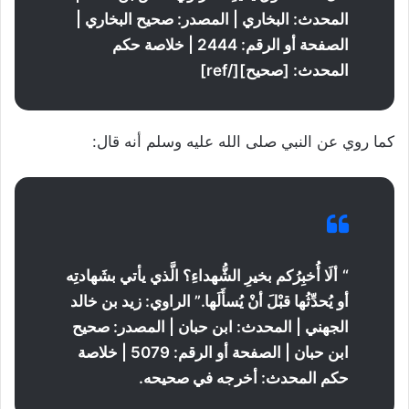
المحدث: البخاري | المصدر: صحيح البخاري |
الصفحة أو الرقم: 2444 | خلاصة حكم
المحدث: [صحيح][/ref]
كما روي عن النبي صلى الله عليه وسلم أنه قال:
“
ألَا أُخبِرُكم بخيرِ الشُّهداءِ؟ الَّذي يأتي بشَهادتِه
أو يُحدِّثُها قبْلَ أنْ يُسأَلَها
.” الراوي: زيد بن خالد
الجهني | المحدث: ابن حبان | المصدر: صحيح
ابن حبان | الصفحة أو الرقم: 5079 | خلاصة
حكم المحدث: أخرجه في صحيحه.