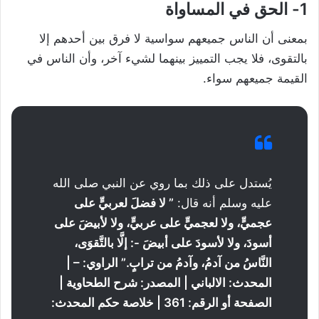
1- الحق في المساواة
بمعنى أن الناس جميعهم سواسية لا فرق بين أحدهم إلا
بالتقوى، فلا يجب التمييز بينهما لشيء آخر، وأن الناس في
القيمة جميعهم سواء.
يُستدل على ذلك بما روي عن النبي صلى الله
عليه وسلم أنه قال:
”
لا فضلَ لعربيٍّ على
عجميٍّ، ولا لعجميٍّ على عربيٍّ، ولا لأبيضَ على
أسودَ، ولا لأسودَ على أبيضَ -: إلَّا بالتَّقوَى،
النَّاسُ من آدمُ، وآدمُ من ترابٍ
.” الراوي: – |
المحدث: الالباني | المصدر: شرح الطحاوية |
الصفحة أو الرقم: 361 | خلاصة حكم المحدث: