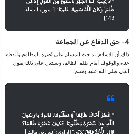
“
لَّا يُحِبُّ اللَّهُ الْجَهْرَ بِالسُّوءِ مِنَ الْقَوْلِ إِلَّا مَن
ظُلِمَ ۚ وَكَانَ اللَّهُ سَمِيعًا عَلِيمًا
” [ سورة النساء:
148]
4- حق الدفاع عن الجماعة
ذلك أن الإسلام قد حث المسلم على نُصرة المظلوم والدفاع
عنه، والوقوف أمام ظلم الظالم، ويستدل على ذلك بقول
النبي صلى الله عليه وسلم:
“
انْصُرْ أَخَاكَ ظَالِمًا أَوْ مَظْلُومًا، قالوا: يا رَسُولَ
اللَّهِ، هذا نَنْصُرُهُ مَظْلُومًا، فَكيفَ نَنْصُرُهُ ظَالِمًا؟
قالَ: تَأْخُذُ فَوْقَ يَدَيْهِ.
” الراوي: أنس بن مالك |