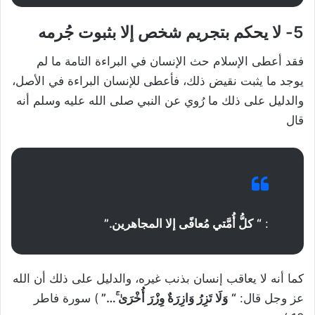
5- لا يحكم بتجريم شخص إلا بثبوت جُرمه
فقد أعطى الإسلام حث الإنسان في البراءة التامة ما لم
يوجد ما يثبت نقيض ذلك، فأعطى للإنسان البراءة في الأصل،
والدليل على ذلك ما رُوي عن النبي صلى الله عليه وسلم أنه
قال
:
“
كلُّ أُمَّتي مُعافًى إلا المجاهرين
.”
كما أنه لا يعاقب إنسان بذنب غيره، والدليل على ذلك أن الله
عز وجل قال:
“
وَلَا تَزِرُ وَازِرَةٌ وِزْرَ أُخْرَىٰ ۚ
…”
) سورة فاطر