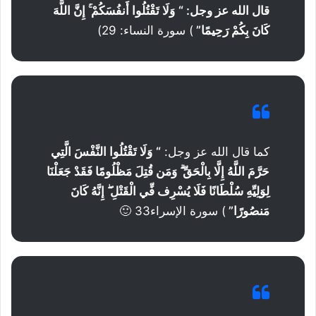
قال الله عز وجل: “
وَلَا تَقْتُلُوا أَنفُسَكُمْ ۚ إِنَّ اللَّهَ
كَانَ بِكُمْ رَحِيمًا
”
) سورة النساء: 29)
كما قال الله عز وجل:
“
وَلَا تَقْتُلُوا النَّفْسَ الَّتِي
حَرَّمَ اللَّهُ إِلَّا بِالْحَقِّ ۗ وَمَن قُتِلَ مَظْلُومًا فَقَدْ جَعَلْنَا
لِوَلِيِّهِ سُلْطَانًا فَلَا يُسْرِف فِّي الْقَتْلِ ۖ إِنَّهُ كَانَ
مَنصُورًا
”
) سورة الإسراء33 🙂