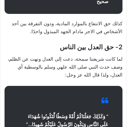
صحيح
كذلك حق الانتفاع بالموارد المادية، ودون التفرقة بين أحد
الأشخاص في الاجر مادام الجهد المبذول واحدًا.
2- حق العدل بين الناس
لما كانت شريعتنا سمحة، دعت إلى العدل ونهت عن الظلم،
وصف حدث النبي صلى الله علهي وسلم بالوسطية أي
العدل، ولذا قال الله عز وجل:
“
وَكَذَٰلِكَ جَعَلْنَاكُمْ أُمَّةً وَسَطًا لِّتَكُونُوا شُهَدَاءَ
عَلَى النَّاسِ وَيَكُونَ الرَّسُولُ عَلَيْكُمْ شَهِيدًا
…”