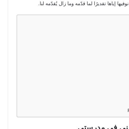
 إياها تقديرًا لما قدّمه وما زال يُقدّمه لنا.
طني في مدرستي