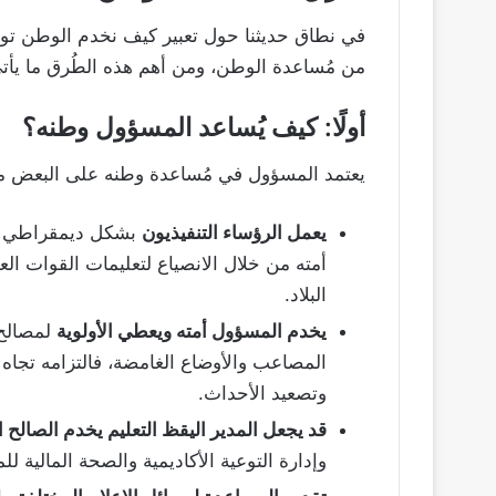
في نطاق حديثنا حول تعبير كيف نخدم الوطن توجّ
من مُساعدة الوطن، ومن أهم هذه الطُرق ما يأت
أولًا: كيف يُساعد المسؤول وطنه؟
يعتمد المسؤول في مُساعدة وطنه على البعض من
يعمل الرؤساء التنفيذيون
بشكل ديمقراطي كس
أمته من خلال الانصياع لتعليمات القوات الع
البلاد.
يخدم المسؤول أمته ويعطي الأولوية
لمصالح 
المصاعب والأوضاع الغامضة، فالتزامه تجاه 
وتصعيد الأحداث.
قد يجعل المدير اليقظ التعليم يخدم الصالح ا
وإدارة التوعية الأكاديمية والصحة المالية ل