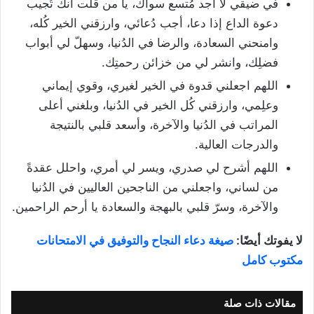
في ضيقي لا أجد مُتسع سواك، يا من قُلت أنك تُجيب
دعوة الداع إذا دعا، أجب دُعائي، وارزقني الخير كُله،
وامنحني السعادة، والرضا في الدُنيا، وسهلّ لي أبواب
فضلِك، وانشر لي من خزائن رحمتِك.
اللهم اجعلني قدوة في الخير لغيري، وقوي إيماني
وعلِمي، وارزقني كُل الخير في الدُنيا، وبلغني أعلى
المراتب في الدُنيا والآخرة، وأسعد قلبي بالنتيجة
والدرجات العالية.
اللهم أشرح لي صدري، ويسر لي أمري، واحلل عقدةً
من لساني، واجعلني من الناجحين العاليين في الدُنيا
والآخرة، وسرّ قلبي بالبهجة والسعادة يا أرحم الراحمين.
لا يفوتك أيضًا:
صيغة دعاء النجاح والتوفيق في الامتحانات
مكتوب كامل
مقالات ذات صلة