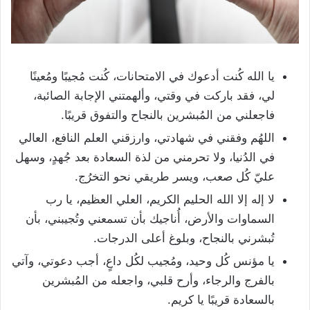
يا الله كُنت أدعوك في الامتحانات، كُنت مُجيبًا ومُعينًا
لي، فقد باركت في وقتي، وألهمتني الإجابة الصائبة،
فاجعلني من المُبشرين بالنجاح والتفوق قريبًا.
اللهُم وفقني في شهادتي، وارزقني العلم النافع، العالي
في الدُنيا، ولا تحرمني من لذة السعادة بعد جُهدٍ، وسهل
عليّ كُل صعب، ويسر طريقي نحو التخرُج.
لا إله إلا الله الحليم الكريم، العلي العظيم، يا رب
السماوات والأرض، أُناجيك بأن تسمعني وتُجيبني، بأن
تُبشرني بالنجاح، وبلوغ أعلى الدرجات.
يا مؤنس كُل وحيد، ومُجيب لكُل داعٍ، أجب دعوتي، وآتي
بالفرج والرجاء، وأرح قلبي، واجعله من المُبشرين
بالسعادة قريبًا يا كريم.