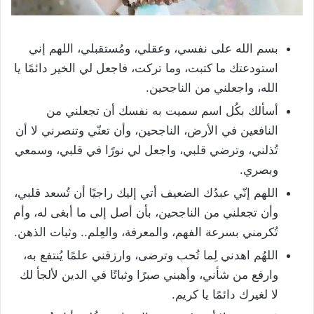
بسم الله على نفسي، وعقلي، ومُستقبلي، اللهم إني
استودعتك ما كتبت، وما تركت، فاجعل لي الخير دائمًا يا
الله، واجعلني من الناجحين.
أسألك بكُل اسم سميت به نفسك أن تجعلني من
النافعين في الأرض، الناجحين، وأن تعنّي وتنصرني لا أن
تُذلني، وترضي قلبي، واجعل لي نورًا في قلبي، وسمعي
وبصري.
اللهم إنّي عبدُك الضعيف أتي إليك راجيًا أن تُسعد قلبي،
وأن تجعلني من الناجحين، بأن أصل إلى ما أبغى له، وأم
تُكرمني بسرعة الفهم، والمعرفة، والعِلم.. وثبات الذهن.
اللهُم اهدني لِما تُحب وترضى، وارزقني علمًا يُنتفع به،
وارفع من شأني، وأهبني صبرًا وثباتًا في الدين لألجأ لك
لا لغيرك دائمًا يا كريم.