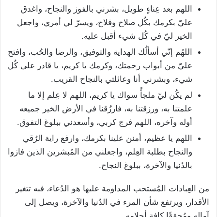
اللهم بعد عِناءٍ طويل، بشرني بالفوز والنجاح، واغدق
عليّ بكرمك بكُل صلاح وفلاح، ويسرّ لي أمري، واجعل
الخير ليّ في كُل شيء أقبل عليه.
اللهُم إنّي أسألُك الهداية والتوفيق، والرضا والحُب، وافتح
عليّ من أبواب رحمتك، وكرمك يا كريم، يا قادر على كُل
شيء، وبشرني أنا وعائلتي بالنجاح القريب.
لم يكُن ليّ ملجأً سواك يا كريم، اللهم لا عِلم إلا ما
علمتنا به، ورزقتنا به، فارزُقنا في الأرض الخير جميعه
أوله وآخره، اللهم فرج كربي، وأسعدني ببلوغ التفوق.
اللهم يا عظيم، أمنن علينا بكرمك، وارفع راية الرُقي
والنجاح بطلبة العِلم، واجعلني من المُبشرين الذين فازوا
بالدُنيا والآخرة، ببلوغ النجاح.
من العِبادات المُستحب المداومة عليها هو الدُعاء، فبه تتغير
الأقدار، ويرتفع شأن المرء في الدُنيا والآخرة، ويصل إلى
آماله ومُحققًا كافة أحلامِه.