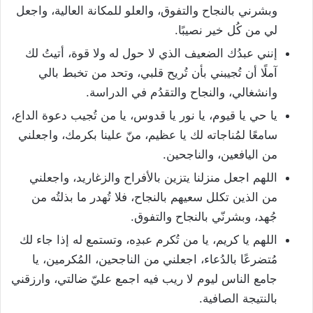
وبشرني بالنجاح والتفوق، والعلو للمكانة العالية، واجعل
لي من كُل خير نصيبًا.
إنني عبدُك الضعيف الذي لا حول له ولا قوة، أتيتُ لك
آملًا أن تُجيبني بأن تُريح قلبي، وتحد من تخبط بالي
وانشغالي، والنجاح والتقدُم في الدراسة.
يا حي يا قيوم، يا نور يا قدوس، يا من تُجيب دعوة الداع،
سامعًا لمُناجاته لك يا عظيم، منّ علينا بكرمك، واجعلني
من اليافعين، والناجحين.
اللهم اجعل منزلنا يتزين بالأفراح والزغاريد، واجعلني
من الذين تكلل سعيهم بالنجاح، فلا تُهدر ما بذلتُه من
جُهد، وبشرنّي بالنجاح والتفوق.
اللهم يا كريم، يا من تُكرم عبدِه، وتستمع له إذا جاء لك
مُتضرعًا بالدُعاء، اجعلني من الناجحين، المُكرمين، يا
جامع الناس ليوم لا ريب فيه اجمع عليّ ضالتي، وارزقني
بالنتيجة الصافية.